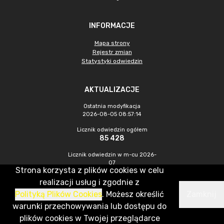
INFORMACJE
Mapa strony
Rejestr zmian
Statystyki odwiedzin
AKTUALIZACJE
Ostatnia modyfikacja
2026-08-05 08:57:14
Licznik odwiedzin ogółem
85 428
Licznik odwiedzin w m-cu 2026-
07
Strona korzysta z plików cookies w celu
195
realizacji usług i zgodnie z
Polityką Plików Cookies
. Możesz określić
Zamknij
CMS & Hosting: Nefeni Sp. z o.o.
warunki przechowywania lub dostępu do
plików cookies w Twojej przeglądarce