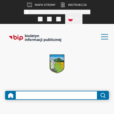
MAPA STRONY
INSTRUKCJA
KONTRAST DLA OSÓB SŁABOWIDZĄCYCH
PL
biuletyn
informacji publicznej