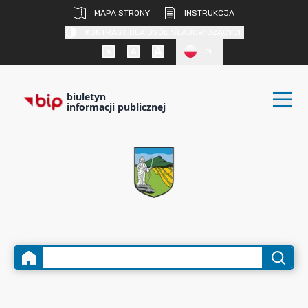
MAPA STRONY
INSTRUKCJA
KONTRAST DLA OSÓB SŁABOWIDZĄCYCH
PL
biuletyn
informacji publicznej