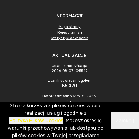
INFORMACJE
Mapa strony
Rejestr zmian
Statystyki odwiedzin
AKTUALIZACJE
Ostatnia modyfikacja
2026-08-07 10:55:19
Licznik odwiedzin ogółem
85 470
Licznik odwiedzin w m-cu 2026-
07
Strona korzysta z plików cookies w celu
237
realizacji usług i zgodnie z
Polityką Plików Cookies
. Możesz określić
Zamknij
CMS & Hosting: Nefeni Sp. z o.o.
warunki przechowywania lub dostępu do
plików cookies w Twojej przeglądarce