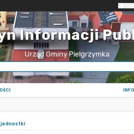
KON
yn Informacji Pub
Urząd Gminy Pielgrzymka
OŚCI
INF
jednostki