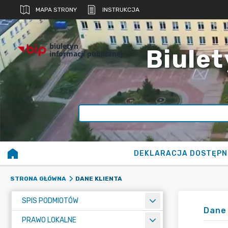
MAPA STRONY
INSTRUKCJA
biuletyn
Biulet
informacji publicznej
DEKLARACJA DOSTĘPN
DANE KLIENTA
STRONA GŁÓWNA
SPIS PODMIOTÓW
Dane 
PRAWO LOKALNE