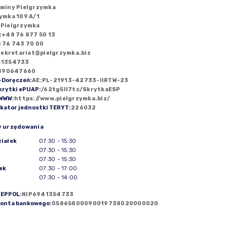
Gminy Pielgrzymka
ymka 109 A/1
 Pielgrzymka
:
+48 76 877 50 13
 76 743 70 00
sekretariat@pielgrzymka.biz
41354733
390647660
-Doręczeń
:
AE:PL-21913-42733-IIRTW-23
krytki ePUAP
:
/62tg5ll7tc/SkrytkaESP
 WWW
:
https://www.pielgrzymka.biz/
ikator jednostki TERYT
:
226032
y urzędowania
iałek
07:30
-
15:30
07:30
-
15:30
07:30
-
15:30
ek
07:30
-
17:00
07:30
-
14:00
PEPPOL
:
NIP6941354733
konta bankowego
:
05865800090019738020000020