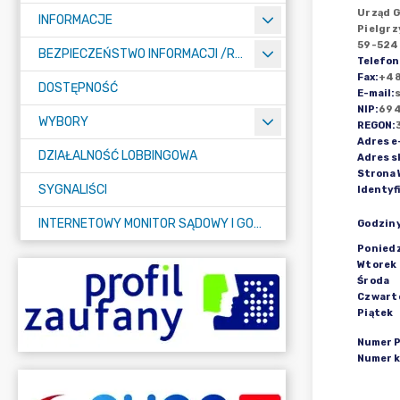
Urząd 
INFORMACJE
Pielgrz
59-524
BEZPIECZEŃSTWO INFORMACJI /RODO/
Telefon
Fax
:
+48
DOSTĘPNOŚĆ
E-mail
:
NIP
:
69
WYBORY
REGON
:
Adres e
DZIAŁALNOŚĆ LOBBINGOWA
Adres s
Strona
SYGNALIŚCI
Identyf
INTERNETOWY MONITOR SĄDOWY I GOSPODARCZY
Godzin
Poniedz
Wtorek
Środa
Czwart
Piątek
Numer 
Numer 