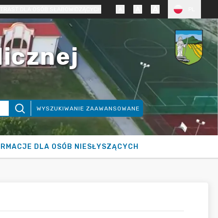
TRAST DLA OSÓB SŁABOWIDZĄCYCH
PL
licznej
WYSZUKIWANIE ZAAWANSOWANE
ORMACJE DLA OSÓB NIESŁYSZĄCYCH